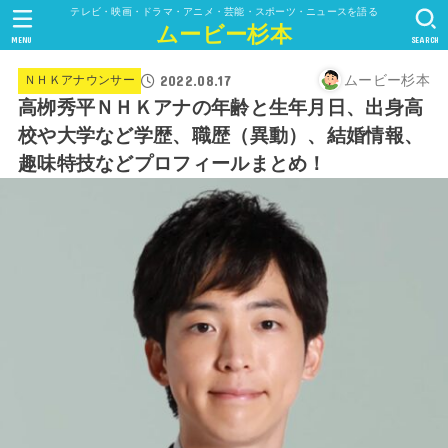
テレビ・映画・ドラマ・アニメ・芸能・スポーツ・ニュースを語る
ムービー杉本
MENU
SEARCH
2022.08.17
ムービー杉本
ＮＨＫアナウンサー
高栁秀平ＮＨＫアナの年齢と生年月日、出身高
校や大学など学歴、職歴（異動）、結婚情報、
趣味特技などプロフィールまとめ！