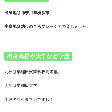
出身地
は
神奈川県横浜市
。
生育地は幼少のころマレーシア
で育ちました。
出身高校や大学など学歴
高校は
早稲田実業学校高等部
。
大学は
早稲田大学
。
生粋のワセダマンですね！