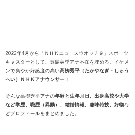
2022年4月から「ＮＨＫニュースウオッチ９」スポーツ
キャスターとして、豊島実季アナ不在を埋める、イケメ
ンで爽やか好感度の高い
高栁秀平（たかやなぎ・しゅう
へい）ＮＨＫアナウンサー
！
そんな高栁秀平アナの
年齢と生年月日、出身高校や大学
など学歴、職歴（異動）、結婚情報、趣味特技、好物
な
どプロフィールをまとめました。