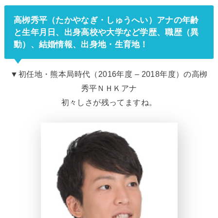
高栁秀平（たかやなぎ・しゅうへい）アナの年齢
と生年月日、出身高校や大学など学歴、職歴（異
動）、結婚情報、出身地・生育地！
▼初任地・熊本局時代（2016年度 – 2018年度）の高栁
秀平ＮＨＫアナ
初々しさが残ってますね。