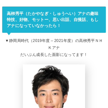
高栁秀平（たかやなぎ・しゅうへい）アナの趣味
特技、好物、モットー、思い出話、自慢話、もし
アナになっていなかったら！
▼静岡局時代（2019年度 – 2021年度）の高栁秀平ＮＨ
Ｋアナ
だいぶん成長した面影になってます！