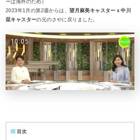
ーは海外のため）
2023年1月の第2週からは、
望月麻美キャスター
ｘ
中川
栞キャスター
の元のさやに戻りました。
目次