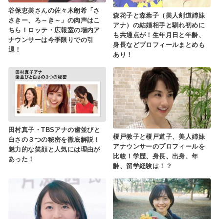
谷保恵美さんの佐々木朗希「さ
森花子と森葉子（美人剣道姉妹
さきー、ろ～き～」の肉声はこ
アナ）の結婚相手と馴れ初めに
ちら！ロッテ・広報室の場内ア
も共通点が！生年月日と年齢、
ナウンサーは今季限りでの引
身長などプロフィールまとめも
退！
あり！
田村真子・TBSアナの歯並びと
榎戸教子と榎戸道子、美人姉妹
白さの３つの秘密を徹底解説！
アナウンサーのプロフィールを
魅力的な笑顔と人気には理由が
比較！学歴、身長、出身、年
あった！
齢、留学経験は！？