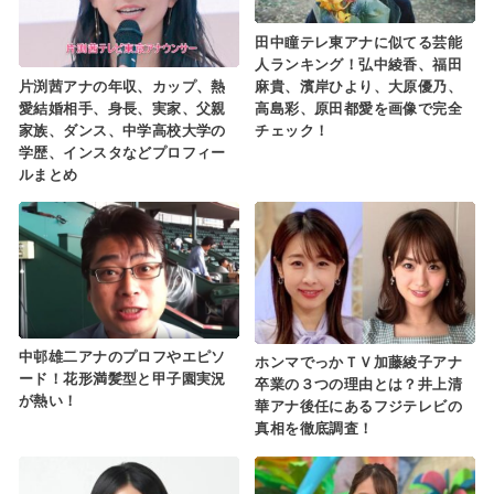
田中瞳テレ東アナに似てる芸能
人ランキング！弘中綾香、福田
片渕茜アナの年収、カップ、熱
麻貴、濱岸ひより、大原優乃、
愛結婚相手、身長、実家、父親
高島彩、原田都愛を画像で完全
家族、ダンス、中学高校大学の
チェック！
学歴、インスタなどプロフィー
ルまとめ
中邨雄二アナのプロフやエピソ
ホンマでっかＴＶ加藤綾子アナ
ード！花形満髪型と甲子園実況
卒業の３つの理由とは？井上清
が熱い！
華アナ後任にあるフジテレビの
真相を徹底調査！