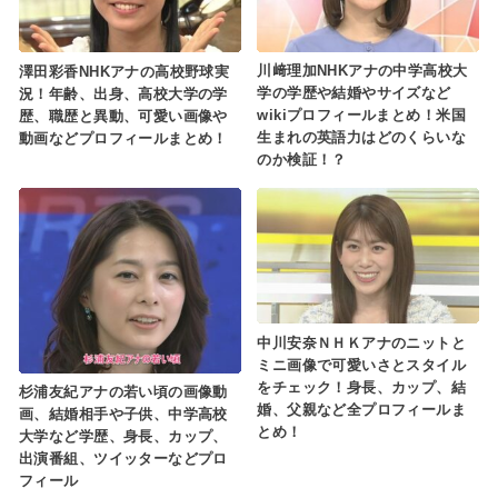
川﨑理加NHKアナの中学高校大
澤田彩香NHKアナの高校野球実
学の学歴や結婚やサイズなど
況！年齢、出身、高校大学の学
wikiプロフィールまとめ！米国
歴、職歴と異動、可愛い画像や
生まれの英語力はどのくらいな
動画などプロフィールまとめ！
のか検証！？
中川安奈ＮＨＫアナのニットと
ミニ画像で可愛いさとスタイル
をチェック！身長、カップ、結
杉浦友紀アナの若い頃の画像動
婚、父親など全プロフィールま
画、結婚相手や子供、中学高校
とめ！
大学など学歴、身長、カップ、
出演番組、ツイッターなどプロ
フィール