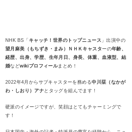
NHK BS「
キャッチ！世界のトップニュース
」出演中の
望月麻美（もちずき・まみ）ＮＨＫキャスタ
ーの
年齢、
経歴、出身、学歴、生年月日、身長、体重、血液型、結
婚
など
wikiプロフィール
まとめ！
2022年4月からサブキャスターを務める
中川栞（なかが
わ・しおり）アナ
とタッグを組んでます！
硬派のイメージですが、笑顔はとてもチャーミングで
す！
日本国内・海外の記者・特派員の豊富な経験から、ニュ