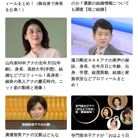
のか？最新の結婚情報について
ィールまとめ！（御自身で身長
も調査【祝ご結婚】
を公表！）
瀧川剛史ＮＨＫアナの美声の秘
山内泉NHKアナの生年月日(年
訣、身長、生年月日と年齢、出
齢)、身長、高校大学(学歴)、結
身、学歴、経歴異動、結婚と家
婚などプロフィール！高身長・
族状況などプロフィールまと
細身の美人アナの慶応時代、ニ
め！
ット姿の動画と画像！
廣瀬智美アナの父親はどんな
寺門亜衣子アナが「おはよう日