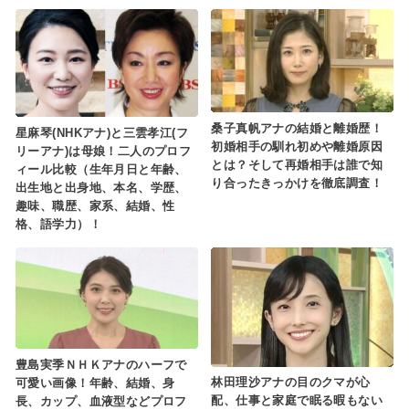
桑子真帆アナの結婚と離婚歴！
星麻琴(NHKアナ)と三雲孝江(フ
初婚相手の馴れ初めや離婚原因
リーアナ)は母娘！二人のプロフ
とは？そして再婚相手は誰で知
ィール比較（生年月日と年齢、
り合ったきっかけを徹底調査！
出生地と出身地、本名、学歴、
趣味、職歴、家系、結婚、性
格、語学力）！
豊島実季ＮＨＫアナのハーフで
林田理沙アナの目のクマが心
可愛い画像！年齢、結婚、身
配、仕事と家庭で眠る暇もない
長、カップ、血液型などプロフ