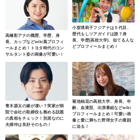
小室瑛莉子フジアナは５代目、
歴代もしツアガイドは誰？身
高橋彩アナの職歴、学歴、身
長、学歴(高校大学)、似てる人な
長、カップなどwiki風プロフィ
どプロフィールまとめ！
ールまとめ！トヨタ時代のコン
サルタント姿の画像が可愛い！
菊池柚花の高校大学、身長、年
青木源太の嫁が凄い？実家が病
齢、血液型、出演番組などwiki
院で会社の取締役も務める話題
プロフィールまとめ！可愛い画
の真相をチェック！別居なのに
像と愛に満ちた野球女子の素顔
夫婦仲は良好そのもの！
に迫る！