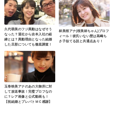
久代萌美のフジ異動はなぜそう
林美桜アナ(桜美林ちゃん)プロフ
なった？退社から吉本入社の経
ィール！彼氏いない歴は高嶋ち
緯とは？異動理由となった結婚
さ子似てる説と共通点あり！
した旦那についても徹底調査！
玉巻映美アナのあの大御所に対
して放送事故！完璧プロフなの
に？レア画像と公式動画も！
【祝結婚とプレバトＭＣ感謝】