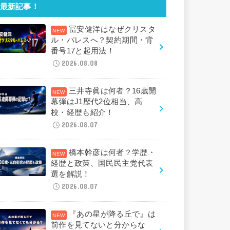
最新記事！
冨安健洋はなぜクリスタ
ル・パレスへ？契約期間・背
番号17と起用法！
2026.08.08
三井寺眞は何者？16歳開
幕弾はJ1歴代2位相当、高
校・経歴も紹介！
2026.08.07
橋本幹彦は何者？学歴・
経歴と政策、国民民主党代表
選を解説！
2026.08.07
『あの星が降る丘で』は
前作を見てないと分からな