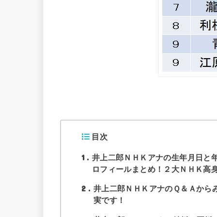
目次
1
井上二郎ＮＨＫアナの生年月日と
ロフィールまとめ！２大ＮＨＫ高
2
井上二郎ＮＨＫアナのＱ＆Ａから
実です！