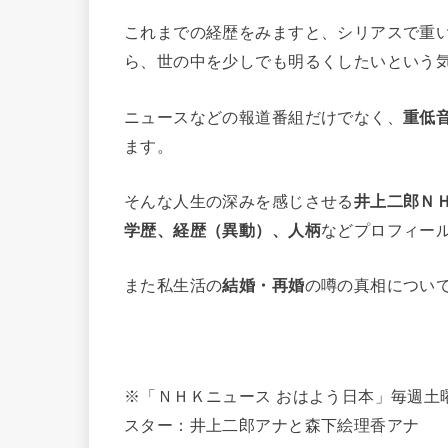
これまでの経歴をみますと、シリアスで重
ら、世の中を少しでも明るくしたいという
ニュースなどの報道番組だけでなく、
重低
ます。
そんな人生の深みを感じさせる
井上二郎Ｎ
学歴、経歴（異動）、人柄
などプロフィー
また私生活の
結婚・再婚
の噂の真相につい
※「ＮＨＫニュース おはよう日本」毎週土
スター：井上二郎アナと森下絵理香アナ