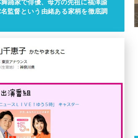
本舞踊家で俳優、母方の先祖に福澤諭
球名監督という由緒ある家柄を徹底調