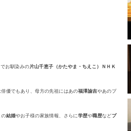
」でお馴染みの
片山千恵子（かたやま・ちえこ）ＮＨＫ
は俳優でもあり、母方の先祖にはあの
福澤諭吉
やあのプ
との
結婚
やお子様の家族情報、さらに
学歴
や
職歴
など
プ