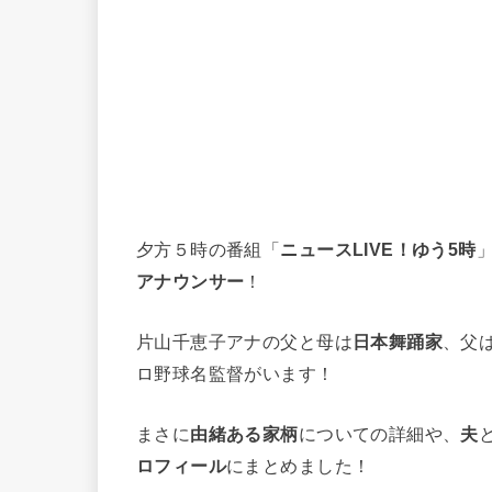
夕方５時の番組「
ニュースLIVE！ゆう5時
アナウンサー
！
片山千恵子アナの父と母は
日本舞踊家
、父
ロ野球名監督がいます！
まさに
由緒ある家柄
についての詳細や、
夫
ロフィール
にまとめました！