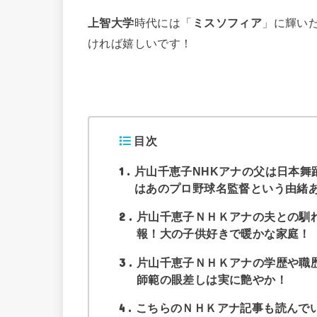
上智大学
時代には「
ミスソフィア
」に輝い
ければ嬉しいです！
目次
1
片山千恵子NHKアナの父は日本舞
はあのプロ野球名監督という由緒
2
片山千恵子ＮＨＫアナの夫との馴
報！大の子供好きで暖かな家庭！
3
片山千恵子ＮＨＫアナの学歴や職
師範の眼差しは実に艶やか！
4
こちらのＮＨＫアナ記事も読んで