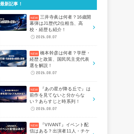
最新記事！
三井寺眞は何者？16歳開
幕弾はJ1歴代2位相当、高
校・経歴も紹介！
2026.08.07
橋本幹彦は何者？学歴・
経歴と政策、国民民主党代表
選を解説！
2026.08.07
『あの星が降る丘で』は
前作を見てないと分からな
い？あらすじと時系列！
2026.08.07
『VIVANT』イベント配
信はある？出演者11人・チケ