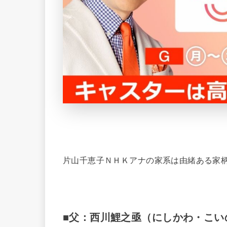
片山千恵子ＮＨＫアナの家系は由緒ある家
■父：西川鯉之亟（にしかわ・こい