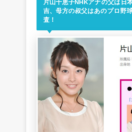
片山千恵子NHKアナの父は日
吉、母方の叔父はあのプロ野
査！