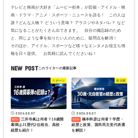
テレビと映画が大好き「ムービー杉本」が芸能・アイドル・映
画・ドラマ・アニメ・スポーツ・ニュースを語る！ この人は
誰？どんな人物？ どういう意味？ アラスジやネタバレ？ など
気になることがたくさん出てきます。 自分の備忘録のため
と、同じような事を知りたい人のために、疑問点を解消！
そのほか、アイドル、スポーツなど様々なエンタメお役立ち情
報を日々提供。 お気軽に読んでくださいね！
NEW POST
スポーツ
政治家
2026.08.07
2026.08.07
三井寺眞は何者？16歳開
橋本幹彦は何者？学歴・
幕弾はJ1歴代2位相当、高校・
経歴と政策、国民民主党代表選
経歴も紹介！
を解説！