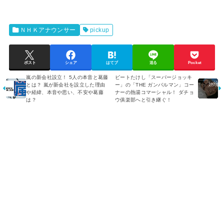
ＮＨＫアナウンサー
pickup
ポスト
シェア
はてブ
送る
Pocket
嵐の新会社設立！ 5人の本音と葛藤
ビートたけし「スーパージョッキ
とは？ 嵐が新会社を設立した理由
ー」の「THE ガンバルマン」コー
や経緯、本音や思い、不安や葛藤
ナーの熱湯コマーシャル！ ダチョ
は？
ウ俱楽部へと引き継ぐ！