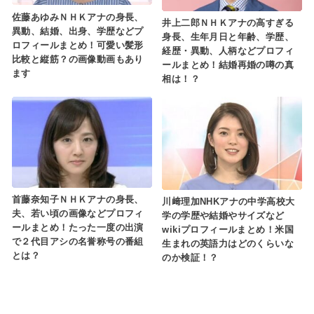
佐藤あゆみＮＨＫアナの身長、
井上二郎ＮＨＫアナの高すぎる
異動、結婚、出身、学歴などプ
身長、生年月日と年齢、学歴、
ロフィールまとめ！可愛い髪形
経歴・異動、人柄などプロフィ
比較と縦筋？の画像動画もあり
ールまとめ！結婚再婚の噂の真
ます
相は！？
首藤奈知子ＮＨＫアナの身長、
川﨑理加NHKアナの中学高校大
夫、若い頃の画像などプロフィ
学の学歴や結婚やサイズなど
ールまとめ！たった一度の出演
wikiプロフィールまとめ！米国
で２代目アシの名誉称号の番組
生まれの英語力はどのくらいな
とは？
のか検証！？