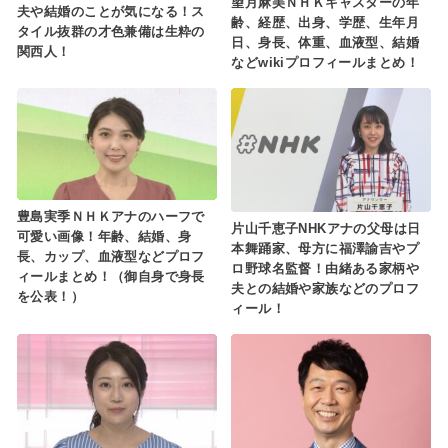
望月麻美ＮＨＫキャスターの年
夫や結婚のことが気になる！ス
齢、経歴、出身、学歴、生年月
タイル抜群の才色兼備は生粋の
日、身長、体重、血液型、結婚
関西人！
などwikiプロフィールまとめ！
豊島実季ＮＨＫアナのハーフで
片山千恵子NHKアナの父母は日
可愛い画像！年齢、結婚、身
本舞踊家、母方に福澤諭吉やプ
長、カップ、血液型などプロフ
ロ野球名監督！由緒ある家柄や
ィールまとめ！（御自身で身長
夫との結婚や家族などのプロフ
を公表！）
ィール！