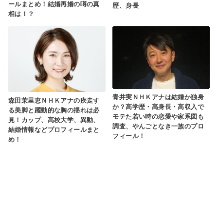
ールまとめ！結婚再婚の噂の真
歴、身長
相は！？
青井実ＮＨＫアナは結婚か独身
森田茉里恵ＮＨＫアナの疾走す
か？高学歴・高身長・高収入で
る美脚と躍動的な胸の揺れは必
モテた若い時の恋愛や家系図も
見！カップ、高校大学、異動、
調査、やんごとなき一族のプロ
結婚情報などプロフィールまと
フィール！
め！