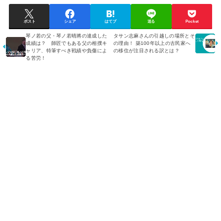
ポスト
シェア
はてブ
送る
Pocket
琴ノ若の父・琴ノ若晴將の達成した
タサン志麻さんの引越しの場所とそ
成績は？ 師匠でもある父の相撲キ
の理由！ 築100年以上の古民家へ
ャリア、特筆すべき戦績や負傷によ
の移住が注目される訳とは？
る苦労！