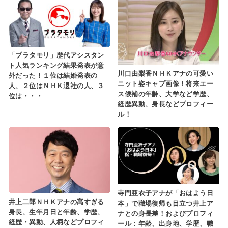
「ブラタモリ」歴代アシスタン
ト人気ランキング結果発表が意
川口由梨香ＮＨＫアナの可愛い
外だった！１位は結婚発表の
ニット姿キャプ画像！将来エー
人、２位はＮＨＫ退社の人、３
ス候補の年齢、大学など学歴、
位は・・・
経歴異動、身長などプロフィー
ル！
寺門亜衣子アナが「おはよう日
井上二郎ＮＨＫアナの高すぎる
本」で職場復帰も目立つ井上ア
身長、生年月日と年齢、学歴、
ナとの身長差！およびプロフィ
経歴・異動、人柄などプロフィ
ール：年齢、出身地、学歴、職