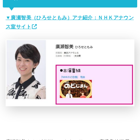
▼廣瀬智美（ひろせともみ）アナ紹介：ＮＨＫアナウン
ス室サイト