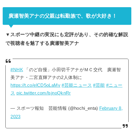
廣瀬智美アナの父親は転勤族で、歌が大好き！
▼スポーツ中継の実況にも定評があり、その的確な解説
で視聴者を魅了する廣瀬智美アナ
#NHK
「のど自慢」小田切千アナがＭＣ交代 廣瀬智
美アナ・二宮直輝アナの2人体制に
https://t.co/elCD5oLaMv
#芸能ニュース
#芸能
#ニュー
ス
pic.twitter.com/lsjnoQknRr
— スポーツ報知 芸能情報 (@hochi_enta)
February 8,
2023