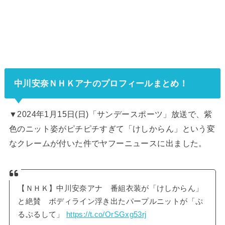
中川安奈ＮＨＫアナのプロフィールまとめ！
▼2024年1月15日(日)「サンデースポーツ」放送で、紫
色のニット姿がピチピチすぎて「けしからん」という変
なクレームが付いた件でヤフーニュースに出ました。
【ＮＨＫ】中川安奈アナ 番組衣装が「けしからん」
と絶賛 ボディライン浮き出たパープルニットが「ぷ
るぷるして」
https://t.co/OrSGxg53rj