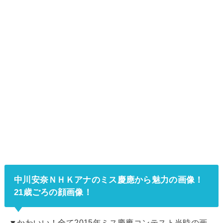
中川安奈ＮＨＫアナのミス慶應から魅力の画像！
21歳ごろの顔画像！
▼かわいい！全て2015年ミス慶應コンテスト当時の画