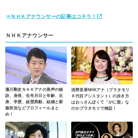
⇒ＮＨＫアナウンサーの記事はコチラ！
ＮＨＫアナウンサー
瀧川剛史ＮＨＫアナの美声の秘
浅野里香NHKアナ（ブラタモリ
訣、身長、生年月日と年齢、出
６代目アシスタント）の歩き方
身、学歴、経歴異動、結婚と家
はおっさんぽくて「がに股」な
族状況などプロフィールまと
のかブラタモリで検証！
め！