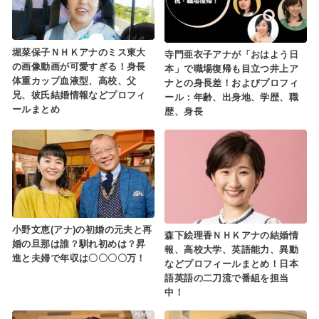
堀菜保子ＮＨＫアナのミス東大
寺門亜衣子アナが「おはよう日
の画像動画が可愛すぎる！身長
本」で職場復帰も目立つ井上ア
体重カップ血液型、高校、父
ナとの身長差！およびプロフィ
兄、彼氏結婚情報などプロフィ
ール：年齢、出身地、学歴、職
ールまとめ
歴、身長
小野文恵(アナ)の初婚の元夫と再
森下絵理香ＮＨＫアナの結婚情
婚の旦那は誰？馴れ初めは？昇
報、高校大学、英語能力、異動
進と夫婦で年収は〇〇〇〇万！
などプロフィールまとめ！日本
語英語の二刀流で番組を担当
中！