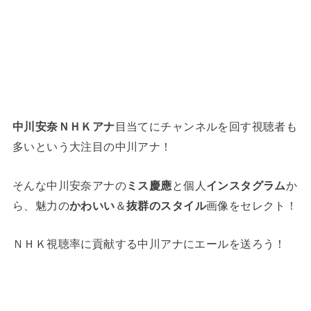
中川安奈ＮＨＫアナ
目当てにチャンネルを回す視聴者も
多いという大注目の中川アナ！
そんな中川安奈アナの
ミス慶應
と個人
インスタグラム
か
ら、魅力の
かわいい
＆
抜群のスタイル
画像をセレクト！
ＮＨＫ視聴率に貢献する中川アナにエールを送ろう！