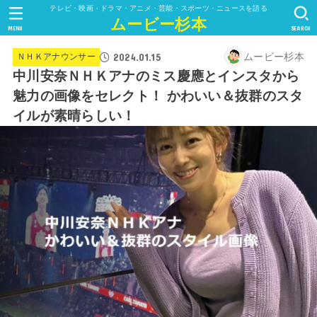
テレビ・映画・ドラマ・アニメ・芸能・スポーツ・ニュースを語る
ムービー杉本
MENU
SEARCH
2024.01.15
ムービー杉本
ＮＨＫアナウンサー
中川安奈ＮＨＫアナのミス慶應とインスタから
魅力の画像をセレクト！ かわいい＆抜群のスタ
イルが素晴らしい！