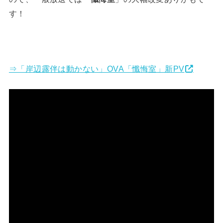
す！
⇒「岸辺露伴は動かない」OVA「懺悔室」新PV