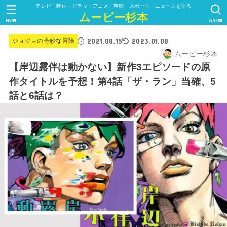
テレビ・映画・ドラマ・アニメ・芸能・スポーツ・ニュースを語る
ムービー杉本
MENU
SEARCH
2021.08.15
2023.01.08
ジョジョの奇妙な冒険
ムービー杉本
【岸辺露伴は動かない】新作3エピソードの原
作タイトルを予想！第4話「ザ・ラン」当確、5
話と6話は？