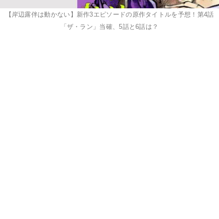
【岸辺露伴は動かない】新作3エピソードの原作タイトルを予想！第4話
「ザ・ラン」当確、5話と6話は？