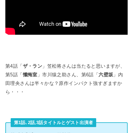
第4話「
ザ・ラン
」笠松将さんは当たると思いますが、
第5話「
懺悔室
」市川猿之助さん、第6話「
六壁坂
」内
田理央さんは半々かな？原作インパクト強すぎますか
ら・・・
第1話､2話,3話タイトルとゲスト出演者