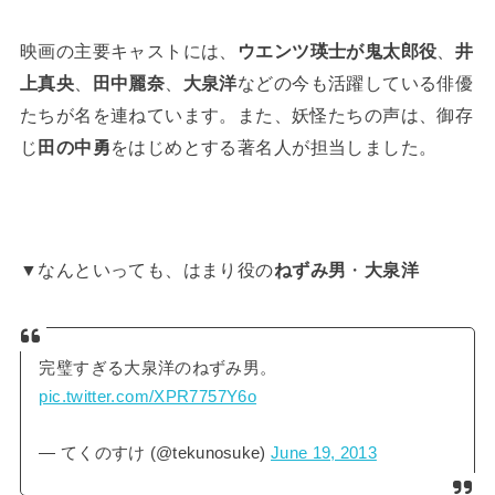
映画の主要キャストには、
ウエンツ瑛士が鬼太郎役
、
井
上真央
、
田中麗奈
、
大泉洋
などの今も活躍している俳優
たちが名を連ねています。また、妖怪たちの声は、御存
じ
田の中勇
をはじめとする著名人が担当しました。
▼なんといっても、はまり役の
ねずみ男
・
大泉洋
完璧すぎる大泉洋のねずみ男。
pic.twitter.com/XPR7757Y6o
— てくのすけ (@tekunosuke)
June 19, 2013