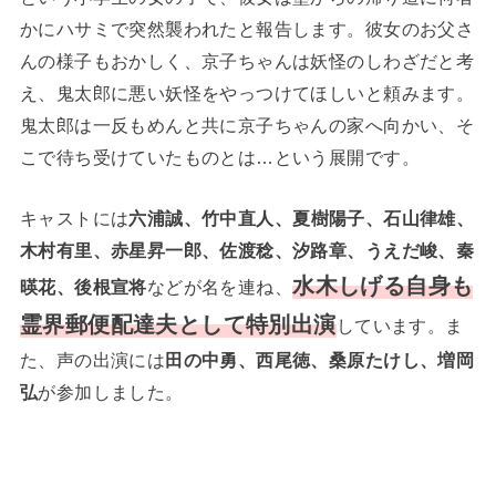
かにハサミで突然襲われたと報告します。彼女のお父さ
んの様子もおかしく、京子ちゃんは妖怪のしわざだと考
え、鬼太郎に悪い妖怪をやっつけてほしいと頼みます。
鬼太郎は一反もめんと共に京子ちゃんの家へ向かい、そ
こで待ち受けていたものとは…という展開です。
キャストには
六浦誠、竹中直人、夏樹陽子、石山律雄、
木村有里、赤星昇一郎、佐渡稔、汐路章、うえだ峻、秦
水木しげる自身も
暎花、後根宣将
などが名を連ね、
霊界郵便配達夫として特別出演
しています。ま
た、声の出演には
田の中勇、西尾徳、桑原たけし、増岡
弘
が参加しました。