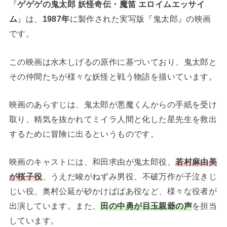
『
ゲゲゲの鬼太郎 妖怪奇伝・魔笛 エロイムエッサイ
ム
』は、
1987年
に製作された実写版『鬼太郎』の映画
です。
この映画は水木しげるの原作に基づいており、鬼太郎と
その仲間たちが様々な妖怪と戦う物語を描いています。
映画のあらすじは、鬼太郎が悪魔くんからの手紙を受け
取り、精気を抜かれてミイラ人間と化した星先生を救出
するために冒険に出るというものです​。
映画のキャストには、和田求由が鬼太郎役、
若村麻由美
が桜子役
、うえだ峻がねずみ男役、不破万作が子泣きじ
じい役、奥村公延が砂かけばばあ役など、様々な役者が
出演しています。また、
田の中勇が目玉親爺の声
を担当
しています​。