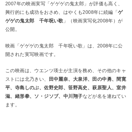
2007年の映画実写「ゲゲゲの鬼太郎」が評価も高く、
興行的にも成功をおさめ、はやくも2008年に続編「
ゲ
ゲゲの鬼太郎 千年呪い歌
」（映画実写化2008年）が
公開。
映画「ゲゲゲの鬼太郎 千年呪い歌」は、2008年に公
開された実写映画です。
この映画は、ウエンツ瑛士が主演を務め、その他のキャ
ストには北乃きい、
田中麗奈、大泉洋、田の中勇、間寛
平、寺島しのぶ、佐野史郎、笹野高史、萩原聖人、室井
滋、緒形拳、ソ・ジソブ、中川翔子
などが名を連ねてい
ます​。