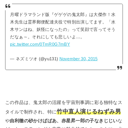
月曜ドラマランド版『ゲゲゲの鬼太郎』は大傑作！水
木先生は霊界郵便配達夫役で特別出演してます。「水
木サンはね、妖怪になったの」って笑顔で言ってそう
だなぁ～。それにしても悲しいよ…。
pic.twitter.com/0TmR0G7mBY
— ネズミツオ (@yu131)
November 30, 2015
この作品は、鬼太郎の活躍を宇宙刑事調に彩る独特なス
竹中直人演じるねずみ男
タイルで制作され、特に
や
由利徹の砂かけばばあ、赤星昇一郎の子なきじじい
な