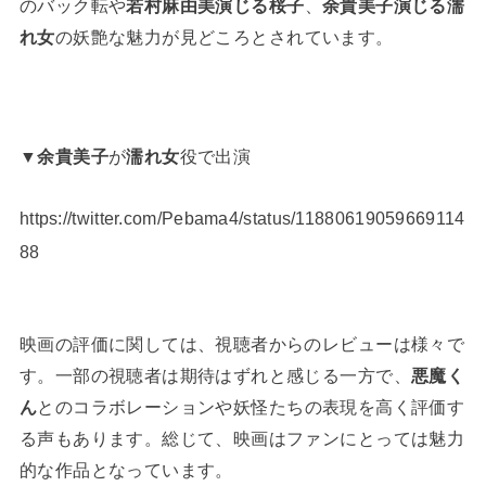
のバック転や
若村麻由美演じる桜子
、
余貴美子演じる濡
れ女
の妖艶な魅力が見どころとされています​。
▼
余貴美子
が
濡れ女
役で出演
https://twitter.com/Pebama4/status/11880619059669114
88
映画の評価に関しては、視聴者からのレビューは様々で
す。一部の視聴者は期待はずれと感じる一方で、
悪魔く
ん
とのコラボレーションや妖怪たちの表現を高く評価す
る声もあります。総じて、映画はファンにとっては魅力
的な作品となっています​。