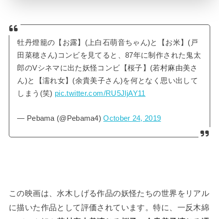
牡丹燈籠の【お露】(上白石萌音ちゃん)と【お米】(戸
田菜穂さん)コンビを見てると、87年に制作された鬼太
郎のVシネマに出た妖怪コンビ【桜子】(若村麻由美さ
ん)と【濡れ女】(余貴美子さん)を何となく思い出して
しまう(笑)
pic.twitter.com/RU5JljAY11
— Pebama (@Pebama4)
October 24, 2019
この映画は、水木しげる作品の妖怪たちの世界をリアル
に描いた作品として評価されています。特に、一反木綿