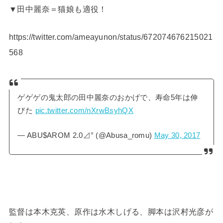
▼田中麗奈＝猫娘も適役！
https://twitter.com/ameayunon/status/672074676215021
568
ゲゲゲの鬼太郎の田中麗奈のおかげで、寿命5年は伸
びた
pic.twitter.com/nXrwBsyhQX
— ABU$AROM 2.0⊿° (@Abusa_romu)
May 30, 2017
監督は本木克英、原作は水木しげる、脚本は沢村光彦が