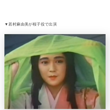
▼若村麻由美が桜子役で出演