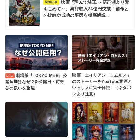
映画『翔んで埼玉 ～琵琶湖より愛
関連記事
をこめて～』興行収入23億円突破！前作と
の比較や成功の要因を徹底解説！
映画「エイリアン・ロムルス」
劇場版『TOKYO MER』公
のストーリーをYouTube動画と
開延期はなぜ？新公開日・前売
いっしょに完全解説！（ネタバ
券の扱いを整理！
レあり注意）