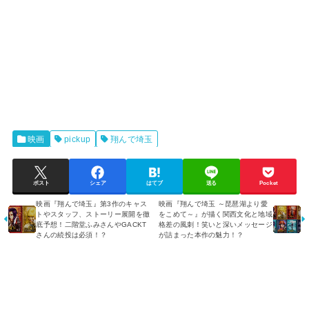
映画
pickup
翔んで埼玉
ポスト
シェア
はてブ
送る
Pocket
映画『翔んで埼玉』第3作のキャス
映画『翔んで埼玉 ～琵琶湖より愛
トやスタッフ、ストーリー展開を徹
をこめて～』が描く関西文化と地域
底予想！二階堂ふみさんやGACKT
格差の風刺！笑いと深いメッセージ
さんの続投は必須！？
が詰まった本作の魅力！？