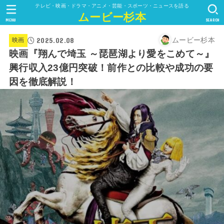
テレビ・映画・ドラマ・アニメ・芸能・スポーツ・ニュースを語る
ムービー杉本
MENU
SEARCH
2025.02.08
ムービー杉本
映画
映画『翔んで埼玉 ～琵琶湖より愛をこめて～』
興行収入23億円突破！前作との比較や成功の要
因を徹底解説！