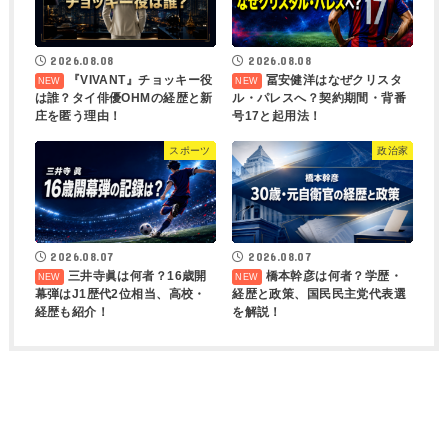
2026.08.08
2026.08.08
『VIVANT』チョッキー役
冨安健洋はなぜクリスタ
は誰？タイ俳優OHMの経歴と新
ル・パレスへ？契約期間・背番
庄を匿う理由！
号17と起用法！
スポーツ
政治家
2026.08.07
2026.08.07
三井寺眞は何者？16歳開
橋本幹彦は何者？学歴・
幕弾はJ1歴代2位相当、高校・
経歴と政策、国民民主党代表選
経歴も紹介！
を解説！