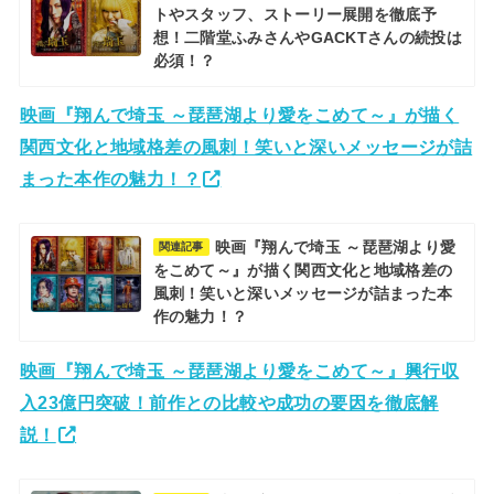
トやスタッフ、ストーリー展開を徹底予
想！二階堂ふみさんやGACKTさんの続投は
必須！？
映画『翔んで埼玉 ～琵琶湖より愛をこめて～』が描く
関西文化と地域格差の風刺！笑いと深いメッセージが詰
まった本作の魅力！？
映画『翔んで埼玉 ～琵琶湖より愛
関連記事
をこめて～』が描く関西文化と地域格差の
風刺！笑いと深いメッセージが詰まった本
作の魅力！？
映画『翔んで埼玉 ～琵琶湖より愛をこめて～』興行収
入23億円突破！前作との比較や成功の要因を徹底解
説！