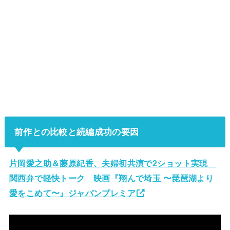
前作との比較と続編成功の要因
片岡愛之助＆藤原紀香、夫婦初共演で2ショット実現
関西弁で軽快トーク 映画『翔んで埼玉 〜琵琶湖より
愛をこめて〜』ジャパンプレミア