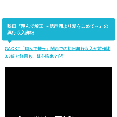
映画『翔んで埼玉 ～琵琶湖より愛をこめて～』の
興行収入詳細
GACKT「翔んで埼玉」関西での初日興行収入が前作比
3.3倍と好調も、疑心暗鬼？