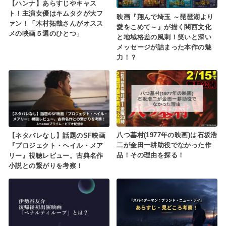
【ハンナ】あらすじやキャス
ト！主演女優はキムタクが大フ
映画『翔んで埼玉 ～琵琶湖より
ァン！「木村拓哉さんがオスス
愛をこめて～』が描く関西文化
メの映画５選のひとつ」
と地域格差の風刺！笑いと深い
メッセージが詰まった本作の魅
力！？
八つ墓村(1977年の映画)は石坂浩
【ネタバレなし】話題のSF映画
二が金田一耕助役でなかった作
『プロジェクト・ヘイル・メア
品！その理由を探る！
リー』視聴レビュー。古典名作
小説との繋がりを考察！