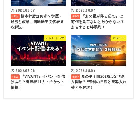
2026.08.07
2026.08.07
橋本幹彦は何者？学歴・
『あの星が降る丘で』は
経歴と政策、国民民主党代表選
前作を見てないと分からない？
を解説！
あらすじと時系列！
テレビドラマ
スポーツ
2026.08.06
2026.08.06
『VIVANT』イベント配信
夏の甲子園2026はなぜ夕
はある？出演者11人・チケット
方開始？2部制の日程と観客入れ
情報！
替えを解説！