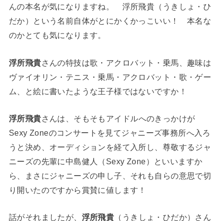
んの本名が気になりますね。 浮所飛貴（うきしょ・ひ
だか）という名前自体がとにかくかっこいい！ 本名な
のかとても気になります。
浮所飛貴
さんの特技は歌・アクロバット・乗馬、趣味は
ヴァイオリン・テニス・乗馬・アクロバット・歌・ゲー
ム、と絵に書いたような王子様ではないですか！
浮所飛貴
さんは、そもそもアイドルへのきっかけが
Sexy Zoneのコンサートを見てジャニーズ事務所へ入ろ
うと決め、オーディションを経て入所し、尊敬するジャ
ニーズの先輩に中島健人（Sexy Zone）といいますか
ら、まさにジャニーズの申し子、それも自らの意思で切
り開いたのですから賞賛に値します！
話がそれましたが、
浮所飛貴
（うきしょ・ひだか）さん