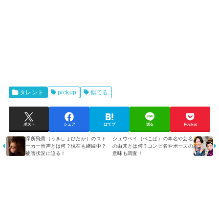
タレント
pickup
似てる
ポスト
シェア
はてブ
送る
Pocket
浮所飛貴（うきしょひだか）のスト
シュウペイ（ぺこぱ）の本名や芸名
ーカー音声とは何？現在も継続中？
の由来とは何？コンビ名やポーズの
被害状況に迫る！
意味も調査！