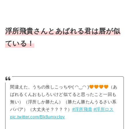
浮所飛貴さんとあばれる君は唇が似
ている！
間違えた、うちの推しこっちや( ◠‿◠ )
（あ
ばれるくんおもしろいけど似てると思ったこと一回も
無い）（浮所しか勝たん）（勝たん勝たんうるさい系
ババア）（大丈夫そ？？？？）
#浮所飛貴
#浮所ロス
pic.twitter.com/Bk8umxclqy