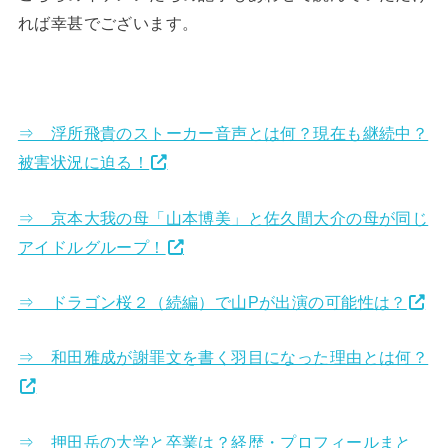
れば幸甚でございます。
⇒ 浮所飛貴のストーカー音声とは何？現在も継続中？
被害状況に迫る！
⇒ 京本大我の母「山本博美」と佐久間大介の母が同じ
アイドルグループ！
⇒ ドラゴン桜２（続編）で山Pが出演の可能性は？
⇒ 和田雅成が謝罪文を書く羽目になった理由とは何？
⇒ 押田岳の大学と卒業は？経歴・プロフィールまと