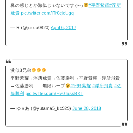
鼻の感じとか激似じゃないですかっ
#平野紫耀
#浮所
飛貴
pic.twitter.com/iTr0ejoUgq
— R (@jurico0820)
April 6, 2017
激似3兄弟
平野紫耀→浮所飛貴→佐藤勝利→平野紫耀→浮所飛貴
→佐藤勝利……無限ループ
#平野紫耀
#浮所飛貴
#佐
藤勝利
pic.twitter.com/Hv0TassBKT
— ゆ✯あ (@yutama5_kc929)
June 28, 2018