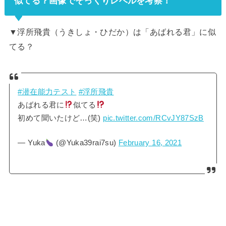
似てる？画像でそっくりレベルを考察！
▼浮所飛貴（うきしょ・ひだか）は「あばれる君」に似
てる？
#潜在能力テスト
#浮所飛貴
あばれる君に
似てる
初めて聞いたけど…(笑)
pic.twitter.com/RCvJY87SzB
— Yuka
(@Yuka39rai7su)
February 16, 2021