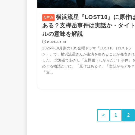
横浜流星『LOST10』に原作
ある？支樺岳事件は実話か・タイ
ルの意味を解説
2026.07.31
2026年10月期のTBS金曜ドラマ『LOST10（ロストテ
ン）』で、横浜流星さんが主演を務めることが発表され
した。 北海道で起きた「支樺岳（しからだけ）事件」
めぐる物語だけに、「原作はある？」「実話がモデル？
「支...
＜
1
2