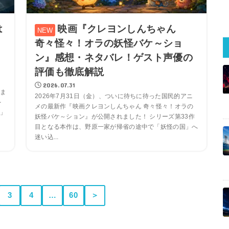
は
映画『クレヨンしんちゃん
ト
奇々怪々！オラの妖怪バケ～ショ
ン』感想・ネタバレ！ゲスト声優の
評価も徹底解説
2026.07.31
ま
2026年7月31日（金）、ついに待ちに待った国民的アニ
を
メの最新作『映画クレヨンしんちゃん 奇々怪々！オラの
」
妖怪バケ～ション』が公開されました！ シリーズ第33作
目となる本作は、野原一家が帰省の途中で「妖怪の国」へ
迷い込...
3
4
…
60
＞