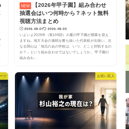
【2026年甲子園】組み合わせ
の
抽選会はいつ何時から？ネット無料
弾
視聴方法まとめ
6
2026.08.01
2026.08.02
を
いよいよ2026年（第108回）の夏の甲子園が開幕を迎え
あ
ますね。地方大会の激戦を勝ち抜いた代表校が出揃い、次
経
なる関心は「地元のあの学校は、いつ、どこと対戦するの
か？」という組み合わせではないでしょうか。 甲子園の
組み合わ...
ーツ
お笑い芸人