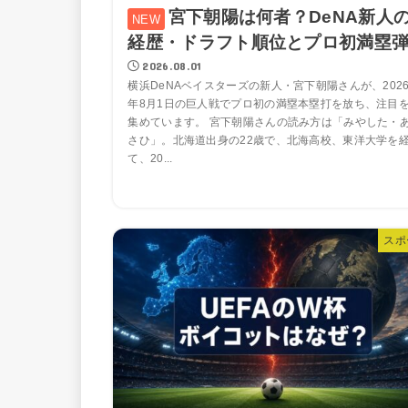
宮下朝陽は何者？DeNA新人
経歴・ドラフト順位とプロ初満塁
2026.08.01
横浜DeNAベイスターズの新人・宮下朝陽さんが、202
年8月1日の巨人戦でプロ初の満塁本塁打を放ち、注目
集めています。 宮下朝陽さんの読み方は「みやした・
さひ」。北海道出身の22歳で、北海高校、東洋大学を
て、20...
スポ