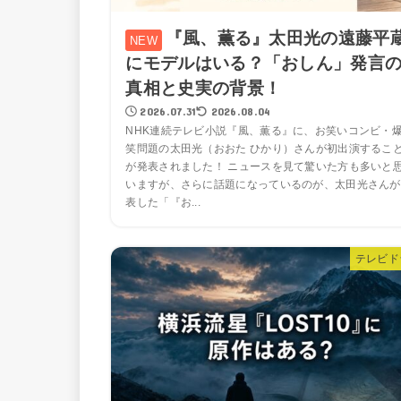
『風、薫る』太田光の遠藤平
にモデルはいる？「おしん」発言
真相と史実の背景！
2026.07.31
2026.08.04
NHK連続テレビ小説『風、薫る』に、お笑いコンビ・
笑問題の太田光（おおた ひかり）さんが初出演するこ
が発表されました！ ニュースを見て驚いた方も多いと
いますが、さらに話題になっているのが、太田光さんが
表した「『お...
テレビド