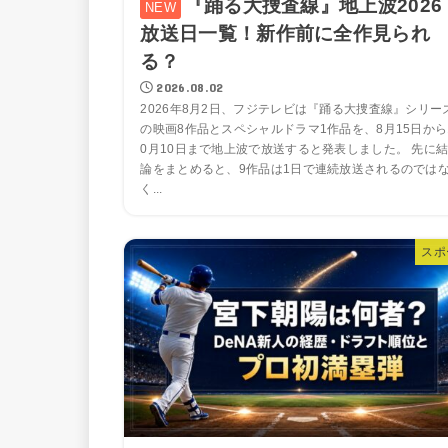
『踊る大捜査線』地上波2026
放送日一覧！新作前に全作見られ
る？
2026.08.02
2026年8月2日、フジテレビは『踊る大捜査線』シリー
の映画8作品とスペシャルドラマ1作品を、8月15日から
0月10日まで地上波で放送すると発表しました。 先に
論をまとめると、9作品は1日で連続放送されるのでは
く...
スポ