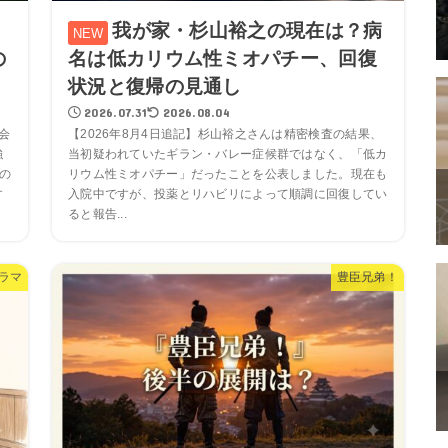
我が家・杉山裕之の現在は？病
の
名は低カリウム性ミオパチー、回復
状況と復帰の見通し
2026.07.31
2026.08.04
会
【2026年8月4日追記】杉山裕之さんは精密検査の結果、
強
当初疑われていたギラン・バレー症候群ではなく、「低カ
の
リウム性ミオパチー」だったことを公表しました。現在も
す
入院中ですが、投薬とリハビリによって順調に回復してい
ると報告...
ラマ
豊臣兄弟！