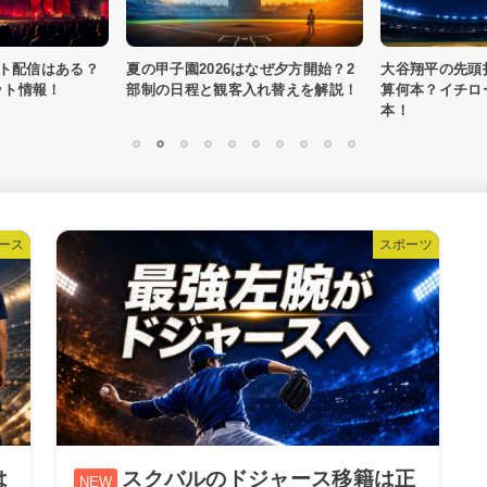
なぜ夕方開始？2
大谷翔平の先頭打者ホームランは通
益田直也250
入れ替えを解説！
算何本？イチロー記録まであと2
名球会条件と歴
本！
1
2
3
4
5
6
7
8
9
10
ース
スポーツ
は
スクバルのドジャース移籍は正