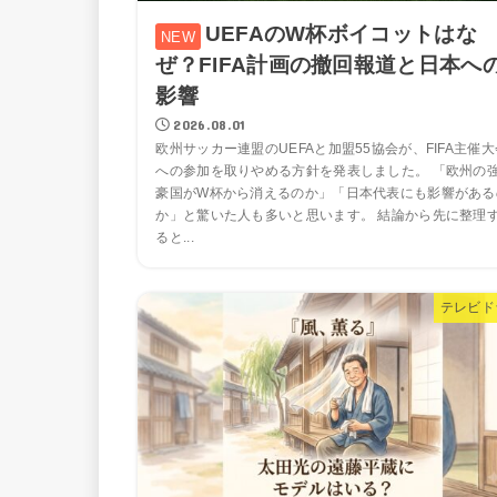
UEFAのW杯ボイコットはな
ぜ？FIFA計画の撤回報道と日本へ
影響
2026.08.01
欧州サッカー連盟のUEFAと加盟55協会が、FIFA主催大
への参加を取りやめる方針を発表しました。 「欧州の
豪国がW杯から消えるのか」「日本代表にも影響がある
か」と驚いた人も多いと思います。 結論から先に整理
ると...
テレビド