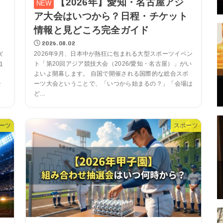
【2026年】愛知・名古屋アジ
ア大会はいつから？日程・チケット
情報と見どころ完全ガイド
2026.08.02
2026年9月、日本中が熱狂に包まれる大型スポーツイベン
ズ
ト「第20回アジア競技大会（2026/愛知・名古屋）」がい
1
よいよ開幕します。 自国で開催される国際的な総合スポ
結
ーツ大会ということで、「いつから始まるの？」「会場は
な
ど...
ーツ
スポーツ