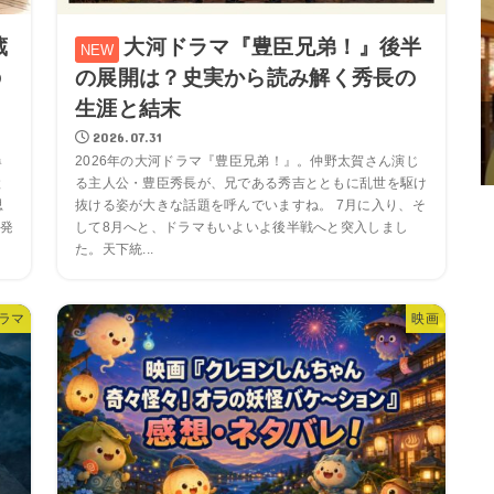
蔵
大河ドラマ『豊臣兄弟！』後半
の
の展開は？史実から読み解く秀長の
生涯と結末
2026.07.31
爆
2026年の大河ドラマ『豊臣兄弟！』。仲野太賀さん演じ
と
る主人公・豊臣秀長が、兄である秀吉とともに乱世を駆け
思
抜ける姿が大きな話題を呼んでいますね。 7月に入り、そ
発
して8月へと、ドラマもいよいよ後半戦へと突入しまし
た。天下統...
ラマ
映画