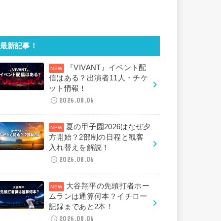
最新記事！
『VIVANT』イベント配
信はある？出演者11人・チケ
ット情報！
2026.08.06
夏の甲子園2026はなぜ夕
方開始？2部制の日程と観客
入れ替えを解説！
2026.08.06
大谷翔平の先頭打者ホー
ムランは通算何本？イチロー
記録まであと2本！
2026.08.06