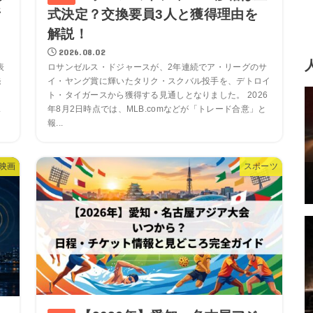
所
式決定？交換要員3人と獲得理由を
解説！
2026.08.02
表
ロサンゼルス・ドジャースが、2年連続でア・リーグのサ
発
イ・ヤング賞に輝いたタリク・スクバル投手を、デトロイ
ト・タイガースから獲得する見通しとなりました。 2026
.
年8月2日時点では、MLB.comなどが「トレード合意」と
報...
映画
スポーツ