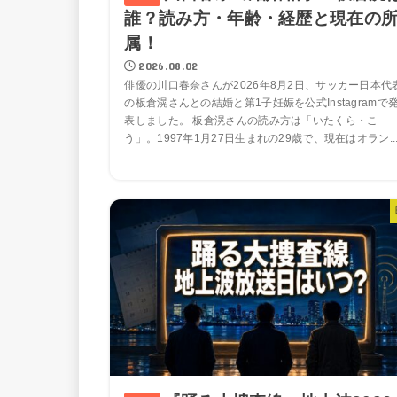
誰？読み方・年齢・経歴と現在の
属！
2026.08.02
俳優の川口春奈さんが2026年8月2日、サッカー日本代
の板倉滉さんとの結婚と第1子妊娠を公式Instagramで
表しました。 板倉滉さんの読み方は「いたくら・こ
う」。1997年1月27日生まれの29歳で、現在はオラン..