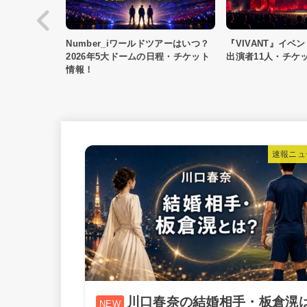
ツアーはいつ？
『VIVANT』イベント配信はある？
夏の甲子園2026は
日程・チケット
出演者11人・チケット情報！
部制の日程と観客
速報ニュ
川口春奈の結婚相手・板倉滉