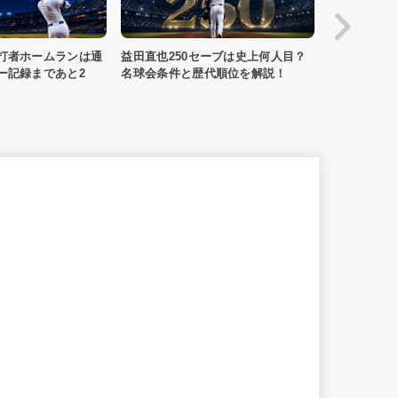
セーブは史上何人目？
劇場版『TOKYO MER』公開延期は
『ドカ食い
代順位を解説！
なぜ？新公開日・前売券の扱いを整
ん』アニメ
理！
の最新情報