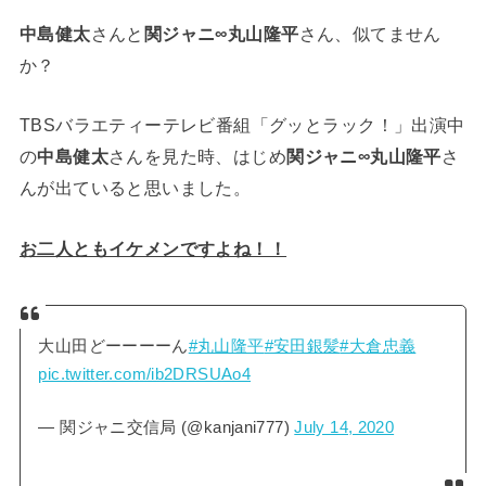
中島健太
さんと
関ジャニ∞丸山隆平
さん、似てません
か？
TBSバラエティーテレビ番組「グッとラック！」出演中
の
中島健太
さんを見た時、はじめ
関ジャニ∞丸山隆平
さ
んが出ていると思いました。
お二人ともイケメンですよね！！
大山田どーーーーん
#丸山隆平
#安田銀髪
#大倉忠義
pic.twitter.com/ib2DRSUAo4
— 関ジャニ交信局 (@kanjani777)
July 14, 2020