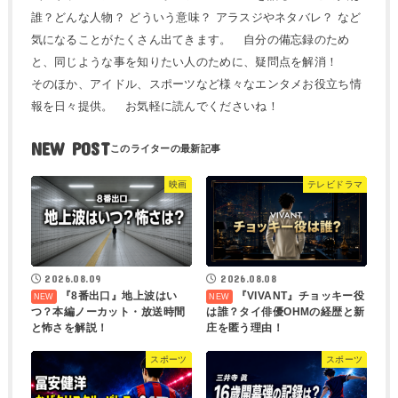
誰？どんな人物？ どういう意味？ アラスジやネタバレ？ など
気になることがたくさん出てきます。 自分の備忘録のため
と、同じような事を知りたい人のために、疑問点を解消！
そのほか、アイドル、スポーツなど様々なエンタメお役立ち情
報を日々提供。 お気軽に読んでくださいね！
NEW POST
映画
テレビドラマ
2026.08.09
2026.08.08
『8番出口』地上波はい
『VIVANT』チョッキー役
つ？本編ノーカット・放送時間
は誰？タイ俳優OHMの経歴と新
と怖さを解説！
庄を匿う理由！
スポーツ
スポーツ