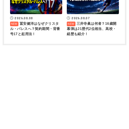
2026.08.08
2026.08.07
冨安健洋はなぜクリスタ
三井寺眞は何者？16歳開
ル・パレスへ？契約期間・背番
幕弾はJ1歴代2位相当、高校・
号17と起用法！
経歴も紹介！