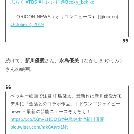
志らく
#TBS
#トレンド
@Becky_bekiko
— ORICON NEWS（オリコンニュース） (@oricon)
October 2, 2019
続けて、
新川優愛
さん、
永島優美
（ながしま ゆうみ）
さんの絵画。
ベッキー絵画で注目 中島健太、最新作は新川優愛がモ
デルに「金箔とのコラボ作品」 | ドワンゴジェイピー
news – 最新の芸能ニュースぞくぞく！
https://t.co/tXmvLHD0tG
#中島健太
#新川優愛
pic.twitter.com/mk8Aarx1Nt