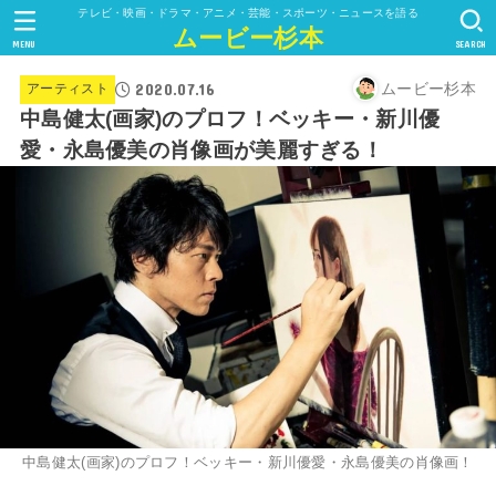
テレビ・映画・ドラマ・アニメ・芸能・スポーツ・ニュースを語る
ムービー杉本
MENU
SEARCH
2020.07.16
ムービー杉本
アーティスト
中島健太(画家)のプロフ！ベッキー・新川優
愛・永島優美の肖像画が美麗すぎる！
中島健太(画家)のプロフ！ベッキー・新川優愛・永島優美の肖像画！