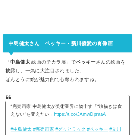
中島健太さん ベッキー・新川優愛の肖像画
「
中島健太
絵画のチカラ展」で
ベッキー
さんの絵画を
披露し、一気に大注目されました。
ほんとうに絵が魅力的で心奪われますね。
“完売画家”中島健太が美術業界に物申す「“絵描きは食
えない”を変えたい」
https://t.co/JAmwDpraaA
#中島健太
#完売画家
#グッとラック
#ベッキー
#立川