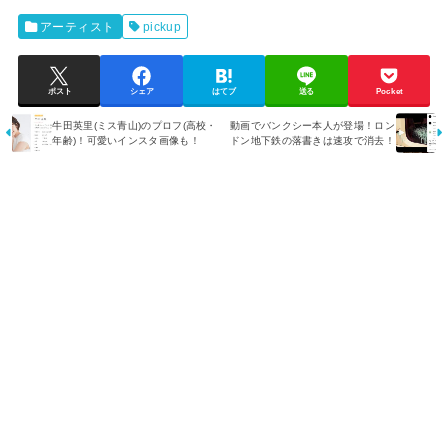
アーティスト
pickup
ポスト
シェア
はてブ
送る
Pocket
牛田英里(ミス青山)のプロフ(高校・
動画でバンクシー本人が登場！ロン
年齢)！可愛いインスタ画像も！
ドン地下鉄の落書きは速攻で消去！