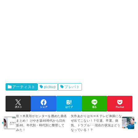
アーティスト
pickup
プレバト
ポスト
シェア
はてブ
送る
Pocket
佐々木美玲がセンターを務めた曲名
矢作あかりはＮＨＫテレビ体操にな
まとめ！ けやき坂46時代から日向
ぜ出てこない！？引退、卒業、病
坂46、年代別・時代別に整理して
気、トラブル･･･現在の状況はどう
みた！
なっている！？