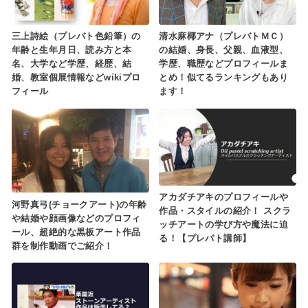
三上詩絵（プレバト色鉛筆）の
清水麻椰アナ（プレバトＭＣ）
年齢と生年月日、読み方と本
の結婚、身長、父親、血液型、
名、大学など学歴、経歴、結
学歴、職歴などプロフィールま
婚、教室個展情報などwikiプロ
とめ！似てるランキングもあり
フィール
ます！
アカダチアキのプロフィールや
河野真弓(チョークアート)の年齢
作品・スタイルの紹介！ スクラ
や結婚や顔画像などのプロフィ
ッチアートの学び方や魔法に迫
ール、超絶的な黒板アート作品
る！【プレバト講師】
群を制作動画でご紹介！