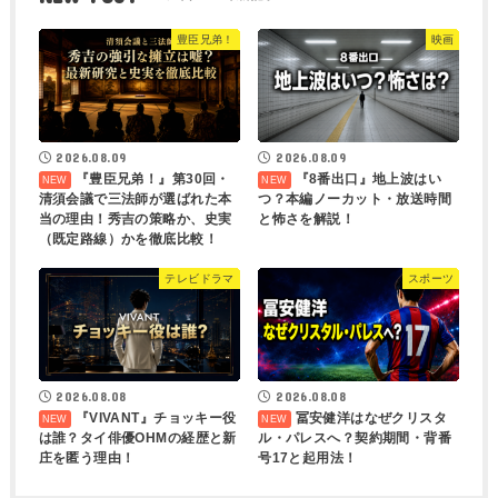
豊臣兄弟！
映画
2026.08.09
2026.08.09
『豊臣兄弟！』第30回・
『8番出口』地上波はい
清須会議で三法師が選ばれた本
つ？本編ノーカット・放送時間
当の理由！秀吉の策略か、史実
と怖さを解説！
（既定路線）かを徹底比較！
テレビドラマ
スポーツ
2026.08.08
2026.08.08
『VIVANT』チョッキー役
冨安健洋はなぜクリスタ
は誰？タイ俳優OHMの経歴と新
ル・パレスへ？契約期間・背番
庄を匿う理由！
号17と起用法！