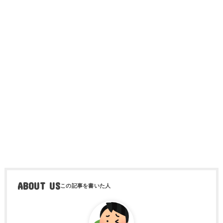
ABOUT US