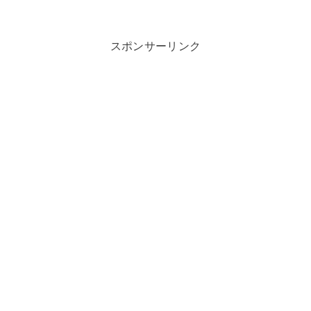
スポンサーリンク