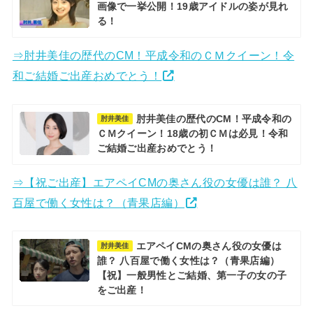
画像で一挙公開！19歳アイドルの姿が見れ
る！
⇒肘井美佳の歴代のCM！平成令和のＣＭクイーン！令
和ご結婚ご出産おめでとう！
肘井美佳の歴代のCM！平成令和の
肘井美佳
ＣＭクイーン！18歳の初ＣＭは必見！令和
ご結婚ご出産おめでとう！
⇒【祝ご出産】エアペイCMの奥さん役の女優は誰？ 八
百屋で働く女性は？（青果店編）
エアペイCMの奥さん役の女優は
肘井美佳
誰？ 八百屋で働く女性は？（青果店編）
【祝】一般男性とご結婚、第一子の女の子
をご出産！