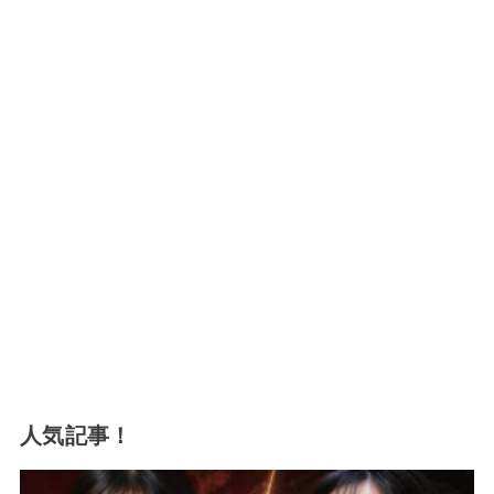
人気記事！