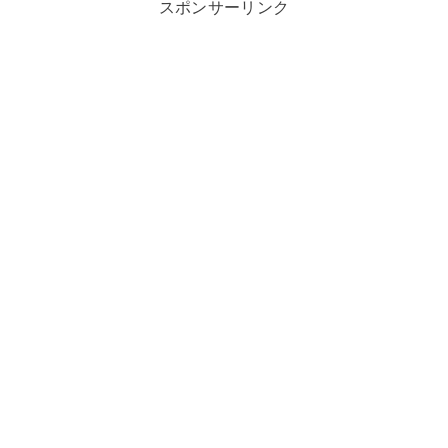
スポンサーリンク