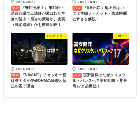
2026.08.09
2026.08.09
『豊臣兄弟！』第30回・
『8番出口』地上波はい
清須会議で三法師が選ばれた本
つ？本編ノーカット・放送時間
当の理由！秀吉の策略か、史実
と怖さを解説！
（既定路線）かを徹底比較！
テレビドラマ
スポーツ
2026.08.08
2026.08.08
『VIVANT』チョッキー役
冨安健洋はなぜクリスタ
は誰？タイ俳優OHMの経歴と新
ル・パレスへ？契約期間・背番
庄を匿う理由！
号17と起用法！