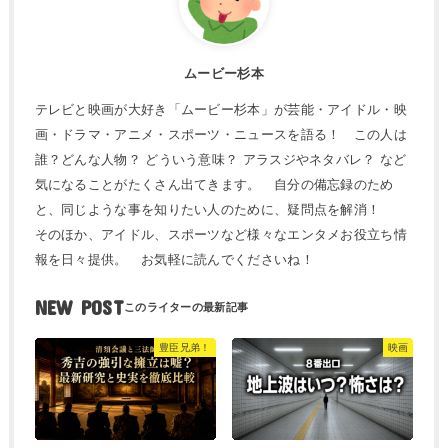
ムービー杉本
テレビと映画が大好き「ムービー杉本」が芸能・アイドル・映
画・ドラマ・アニメ・スポーツ・ニュースを語る！ この人は
誰？どんな人物？ どういう意味？ アラスジやネタバレ？ など
気になることがたくさん出てきます。 自分の備忘録のため
と、同じような事を知りたい人のために、疑問点を解消！
そのほか、アイドル、スポーツなど様々なエンタメお役立ち情
報を日々提供。 お気軽に読んでくださいね！
NEW POST
豊臣兄弟！
映画