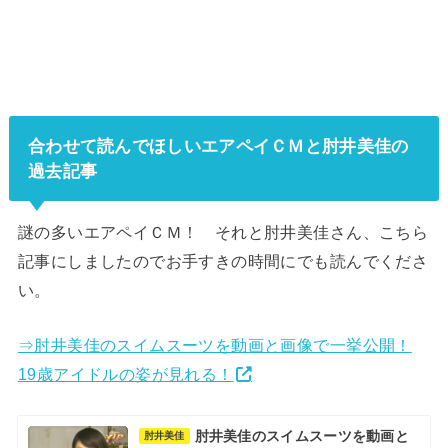
合わせて読んでほしいエアペイＣＭと肘井美佳の
過去記事
謎の多いエアペイＣＭ！ それと肘井美佳さん、こちら
記事にしましたのでお手すきの時間にでも読んでくださ
い。
⇒肘井美佳のスイムスーツを動画と画像で一挙公開！
19歳アイドルの姿が見れる！
肘井美佳のスイムスーツを動画と
肘井美佳