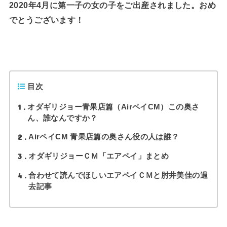
2020年4月に第一子の女の子をご出産されました。おめ
でとうございます！
目次
1
オダギリジョー青果店篇（AirペイCM）この奥さ
ん、誰なんですか？
2
AirペイCM 青果店篇の奥さん役の人は誰？
3
オダギリジョーＣＭ「エアペイ」まとめ
4
合わせて読んでほしいエアペイＣＭと肘井美佳の過
去記事