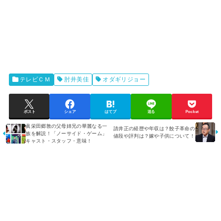
テレビＣＭ
肘井美佳
オダギリジョー
ポスト
シェア
はてブ
送る
Pocket
眞栄田郷敦の父母姉兄の華麗なる一
請井正の経歴や年収は？餃子革命の
族を解説！「ノーサイド・ゲーム」
値段や評判は？嫁や子供について！
キャスト・スタッフ・意味！