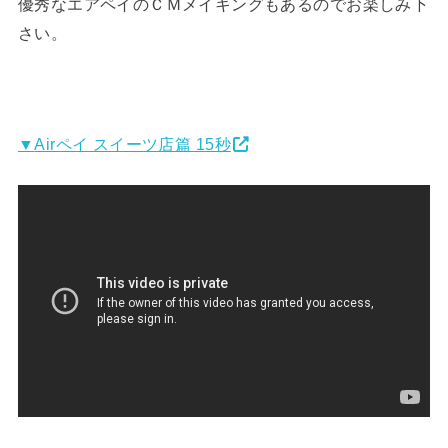
優秀なエアペイのＣＭメイキングもあるのでお楽しみ下
さい。
▼
Airペイ スイーツ店篇 15秒