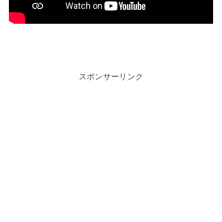
スポンサーリンク