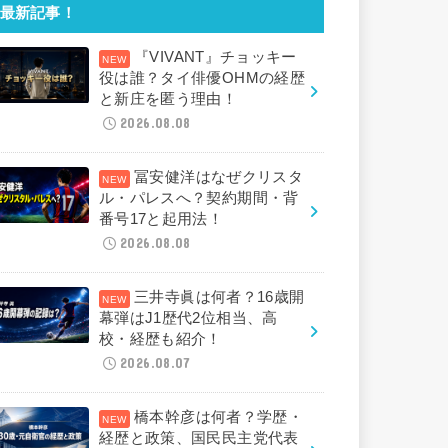
最新記事！
『VIVANT』チョッキー
役は誰？タイ俳優OHMの経歴
と新庄を匿う理由！
2026.08.08
冨安健洋はなぜクリスタ
ル・パレスへ？契約期間・背
番号17と起用法！
2026.08.08
三井寺眞は何者？16歳開
幕弾はJ1歴代2位相当、高
校・経歴も紹介！
2026.08.07
橋本幹彦は何者？学歴・
経歴と政策、国民民主党代表