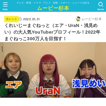
テレビ・映画・ドラマ・アニメ・芸能・スポーツ・ニュースを語る
ムービー杉本
MENU
SEARCH
2022.01.31
ムービー杉本
タレント
くれいじーまぐねっと（エア・UraN・浅見め
い）の大人気YouTuberプロフィール！2022年
まぐねっこ300万人を目指す！