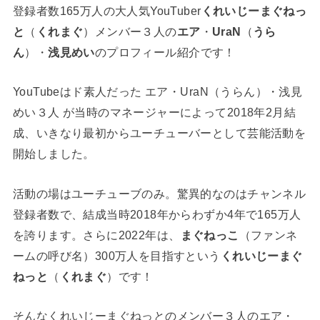
登録者数165万人の大人気YouTuber
くれいじーまぐねっ
と
（
くれまぐ
）メンバー３人の
エア
・
UraN
（
うら
ん
）・
浅見めい
のプロフィール紹介です！
YouTubeはド素人だった エア・UraN（うらん）・浅見
めい３人 が当時のマネージャーによって2018年2月結
成、いきなり最初からユーチューバーとして芸能活動を
開始しました。
活動の場はユーチューブのみ。驚異的なのはチャンネル
登録者数で、結成当時2018年からわずか4年で165万人
を誇ります。さらに2022年は、
まぐねっこ
（ファンネ
ームの呼び名）300万人を目指すという
くれいじーまぐ
ねっと
（
くれまぐ
）です！
そんなくれいじーまぐねっとのメンバー３人のエア・