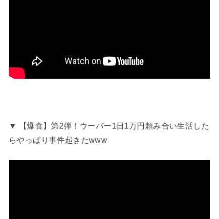
▼ 【爆食】第2弾！ウーバー1日1万円頼み合い生活した
らやっぱり事件起きたwww