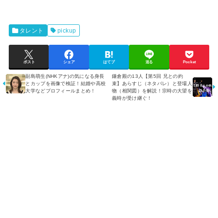
タレント
pickup
ポスト
シェア
はてブ
送る
Pocket
副島萌生(NHKアナ)の気になる身長
鎌倉殿の13人【第5回 兄との約
とカップを画像で検証！結婚や高校
束】あらすじ（ネタバレ）と登場人
大学などプロフィールまとめ！
物（相関図）を解説！宗時の大望を
義時が受け継ぐ！