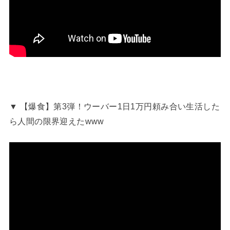
▼ 【爆食】第3弾！ウーバー1日1万円頼み合い生活した
ら人間の限界迎えたwww