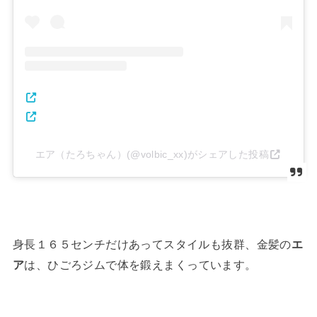
エア（たろちゃん）(@volbic_xx)がシェアした投稿
身長１６５センチだけあってスタイルも抜群、金髪の
エ
ア
は、ひごろジムで体を鍛えまくっています。