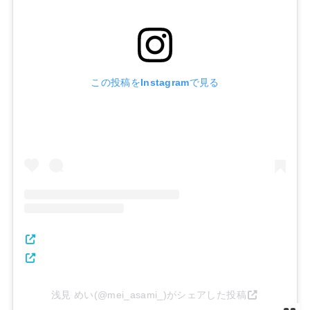
この投稿をInstagramで見る
浅見 めい(@mei_asami_)がシェアした投稿