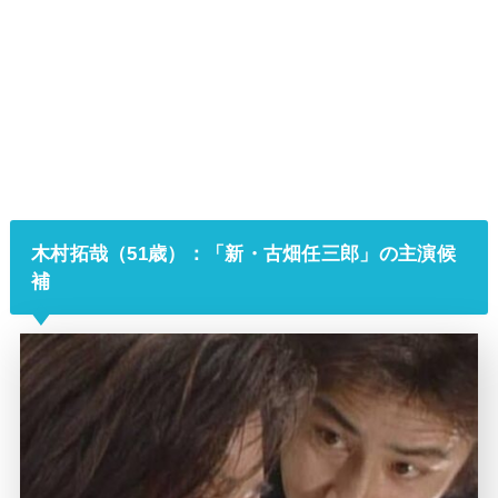
木村拓哉（51歳）：「新・古畑任三郎」の主演候
補