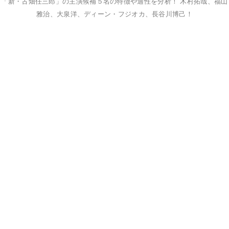
「新・古畑任三郎」の主演候補５名の特徴や適性を分析！ 木村拓哉、福山
雅治、大泉洋、ディーン・フジオカ、長谷川博己！