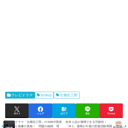
テレビドラマ
pickup
古畑任三郎
ポスト
シェア
はてブ
送る
Pocket
ドラマ「古畑任三郎」のSMAP黒塗
松本人志が復帰できる可能性！
り画像の真相！ 問題の経緯、理
「M-1」復帰が今後の芸能活動再開