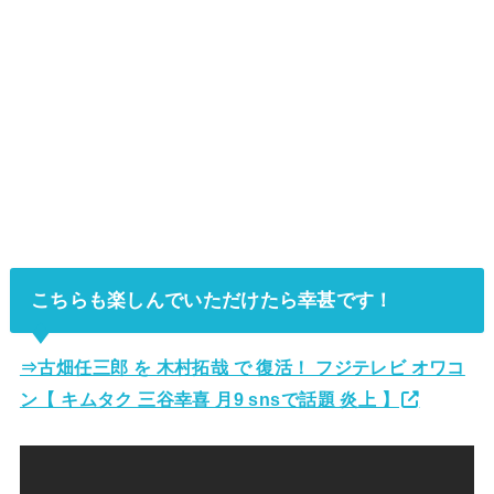
こちらも楽しんでいただけたら幸甚です！
⇒古畑任三郎 を 木村拓哉 で 復活！ フジテレビ オワコ
ン【 キムタク 三谷幸喜 月9 snsで話題 炎上 】