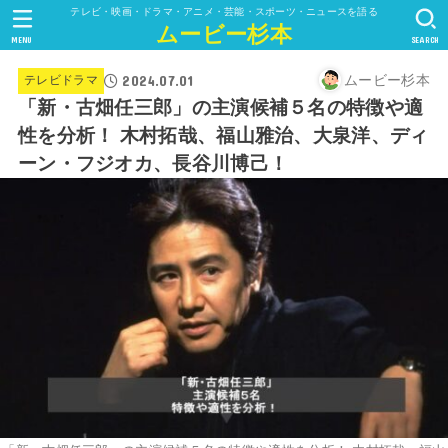
テレビ・映画・ドラマ・アニメ・芸能・スポーツ・ニュースを語る
ムービー杉本
MENU
SEARCH
2024.07.01
ムービー杉本
テレビドラマ
「新・古畑任三郎」の主演候補５名の特徴や適
性を分析！ 木村拓哉、福山雅治、大泉洋、ディ
ーン・フジオカ、長谷川博己！