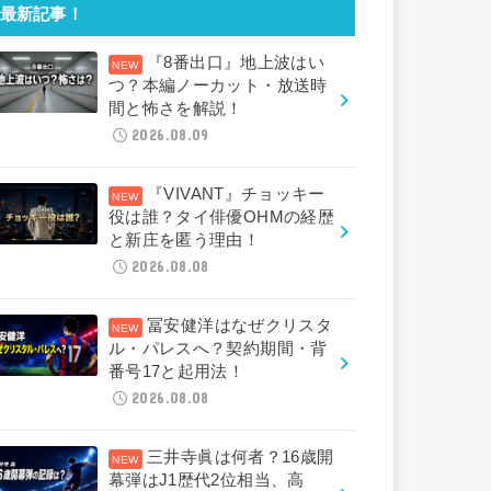
最新記事！
『8番出口』地上波はい
つ？本編ノーカット・放送時
間と怖さを解説！
2026.08.09
『VIVANT』チョッキー
役は誰？タイ俳優OHMの経歴
と新庄を匿う理由！
2026.08.08
冨安健洋はなぜクリスタ
ル・パレスへ？契約期間・背
番号17と起用法！
2026.08.08
三井寺眞は何者？16歳開
幕弾はJ1歴代2位相当、高