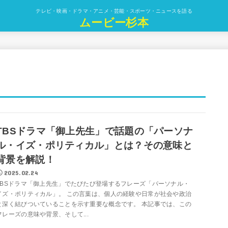
テレビ・映画・ドラマ・アニメ・芸能・スポーツ・ニュースを語る
ムービー杉本
TBSドラマ「御上先生」で話題の「パーソナ
ル・イズ・ポリティカル」とは？その意味と
背景を解説！
2025.02.24
TBSドラマ「御上先生」でたびたび登場するフレーズ「パーソナル・
イズ・ポリティカル」。 この言葉は、個人の経験や日常が社会や政治
と深く結びついていることを示す重要な概念です。 本記事では、この
フレーズの意味や背景、そして...