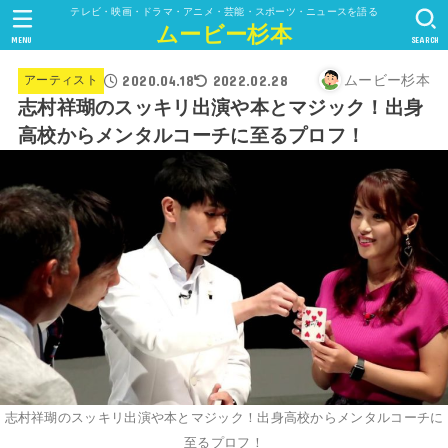
テレビ・映画・ドラマ・アニメ・芸能・スポーツ・ニュースを語る
ムービー杉本
MENU
SEARCH
2020.04.18
2022.02.28
ムービー杉本
アーティスト
志村祥瑚のスッキリ出演や本とマジック！出身
高校からメンタルコーチに至るプロフ！
志村祥瑚のスッキリ出演や本とマジック！出身高校からメンタルコーチに
至るプロフ！