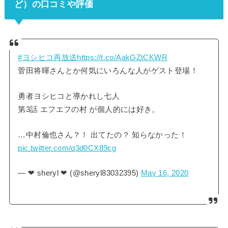
ど）の口コミや評価
#ヨシヒコ再放送
https://t.co/AakGZtCKWR
菅田将暉さんとか何気にいろんな人がゲスト登場！
勇者ヨシヒコと導かれし七人
第3話 エフエフの村 が個人的には好き。
…中村倫也さん？！ 出てたの？ 知らなかった！
pic.twitter.com/q3d0CX89cg
— ❤︎ sheryl ❤︎ (@sheryl83032395)
May 16, 2020