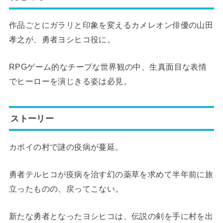
作品ごとにガラリと印象を変えるカメレオン俳優の山田
孝之が、勇者ヨシヒコ役に。
RPGゲーム的なチープな世界観の中、生真面目な表情
でヒーローを演じきる姿は必見。
ストーリー
カボイの村で謎の疫病が蔓延。
勇者テルヒコが疫病を治す幻の薬草を求めて半年前に旅
立ったものの、戻ってこない。
新たな勇者となったヨシヒコは、伝説の剣を手に村を出