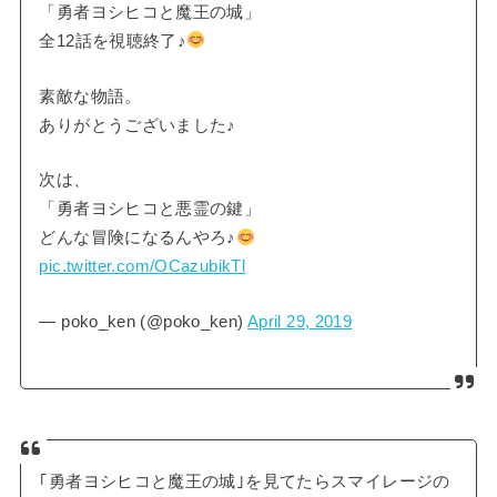
「勇者ヨシヒコと魔王の城」
全12話を視聴終了♪
素敵な物語。
ありがとうございました♪
次は、
「勇者ヨシヒコと悪霊の鍵」
どんな冒険になるんやろ♪
pic.twitter.com/OCazubikTl
— poko_ken (@poko_ken)
April 29, 2019
｢勇者ヨシヒコと魔王の城｣を見てたらスマイレージの