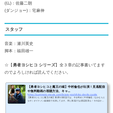
(仏)：佐藤二朗
(ダンジョー)：宅麻伸
スタッフ
音楽：瀬川英史
脚本：福田雄一
☆【
勇者ヨシヒコ シリーズ
】全３章の記事書いてます
のでよろしければ読んでください。
【勇者ヨシヒコと魔王の城】中村倫也が出演！見逃配信
や無料動画の視聴方法、キャ...
https://sugimoto-movie.com/brave-yoshihiko-devils-castle
【勇者ヨシヒコと魔王の城】第1章の第2話では、今を時めく中村倫也（なかむらと
もや）がイケメン盗賊役で出演してます。同じ第2話では渡辺直美も！そのほかに
も多彩な出演者が出ているという新たな発見ができます。【勇者ヨシヒコと魔王の
城】（2011年放送）の感想と評価、みどころ、あらすじ、キャスト、スタッフ、見
逃し配信や無料でフル動画を視聴する方法について解説します。【勇者ヨシヒコ