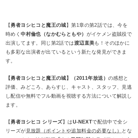
【
勇者ヨシヒコと魔王の城
】第1章の第2話では、今を
時めく
中村倫也（なかむらともや）
がイケメン盗賊役で
出演してます。同じ第2話では
渡辺直美
も！そのほかに
も多彩な出演者が出ているという新たな発見ができま
す。
【勇者ヨシヒコと魔王の城】（2011年放送）
の感想と
評価、みどころ、あらすじ、キャスト、スタッフ、見逃
し配信や無料でフル動画を視聴する方法について解説し
ます。
【
勇者ヨシヒコ シリーズ
】は
U-NEXT
で配信中で全シ
リーズが
見放題（ポイントや追加料金の必要なし）
とな