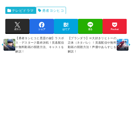
テレビドラマ
勇者ヨシヒコ
ポスト
シェア
はてブ
送る
Pocket
【勇者ヨシヒコと悪霊の鍵】ラスボ
【プランダラ】Ｈ大好きリヒトーの
ス・デスターク最終決戦！見逃配信
正体（ネタバレ）！見逃配信や無料
や無料動画の視聴方法、キャストを
動画の視聴方法！声優やあらすじを
解説！
解説！