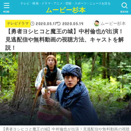
テレビ・映画・ドラマ・アニメ・芸能・スポーツ・ニュースを語る
ムービー杉本
MENU
SEARCH
2020.05.17
2020.05.19
ムービー杉本
テレビドラマ
【勇者ヨシヒコと魔王の城】中村倫也が出演！
見逃配信や無料動画の視聴方法、キャストを解
説！
【勇者ヨシヒコと魔王の城】中村倫也が出演！見逃配信や無料動画の視聴