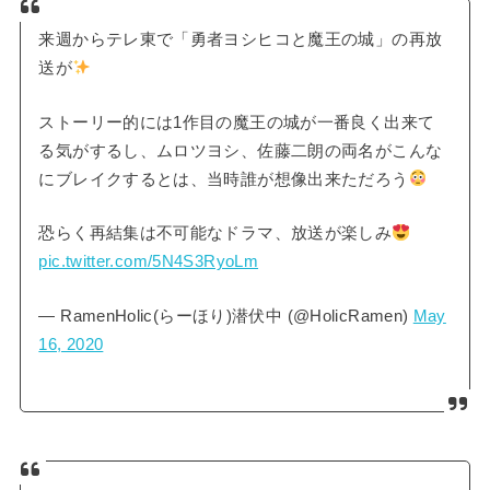
来週からテレ東で「勇者ヨシヒコと魔王の城」の再放
送が
ストーリー的には1作目の魔王の城が一番良く出来て
る気がするし、ムロツヨシ、佐藤二朗の両名がこんな
にブレイクするとは、当時誰が想像出来ただろう
恐らく再結集は不可能なドラマ、放送が楽しみ
pic.twitter.com/5N4S3RyoLm
— RamenHolic(らーほり)潜伏中 (@HolicRamen)
May
16, 2020