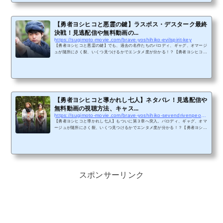
シリーズ】はU-NEXTで配信中で全シリーズが見放題（ポイントや追加料金の必要
なし）となっています。U-NEXT「３１日間無料トライアル」お...
【勇者ヨシヒコと悪霊の鍵】ラスボス・デスターク最終
決戦！見逃配信や無料動画の...
https://sugimoto-movie.com/brave-yoshihiko-evilspirit-key
【勇者ヨシヒコと悪霊の鍵】でも、過去の名作たちのパロディ、ギャグ、オマージ
ュが随所にさく裂、いくつ見つけるかでエンタメ度が分かる！？【勇者ヨシヒコと
悪霊の鍵】シリーズ第2章の最終第11話でついにラスボス・デスタークとの最終決
戦へと突入。【勇者ヨシヒコと悪霊の鍵】（2012年放送）の感想と評価、みどこ
ろ、あらすじ、キャスト、スタッフ、見逃し配信や無料でフル動画を視聴する方法
について解説します。【勇者ヨシヒコ シリーズ】はU-NEXTで配信中で全シリーズ
が見放題（ポイントや追加料金の必要なし）となっています。U...
【勇者ヨシヒコと導かれし七人】ネタバレ！見逃配信や
無料動画の視聴方法、キャス...
https://sugimoto-movie.com/brave-yoshihiko-sevendrivenpeople
【勇者ヨシヒコと導かれし七人】もついに第３章へ突入。パロディ、ギャグ、オマ
ージュが随所にさく裂、いくつ見つけるかでエンタメ度が分かる！？【勇者ヨシヒ
コと導かれし七人】（2016年放送）のネタバレ、見逃し配信や無料でフル動画を視
聴する方法、感想と評価、みどころ、あらすじ、キャスト、スタッフについて解説
します。【勇者ヨシヒコ シリーズ】はU-NEXTで配信中で全シリーズが見放題（ポ
イントや追加料金の必要なし）となっています。U-NEXT「３１日間無料トライア
ル」お申し込みで、今すぐ（設定最短数分で）視聴できます。...
スポンサーリンク