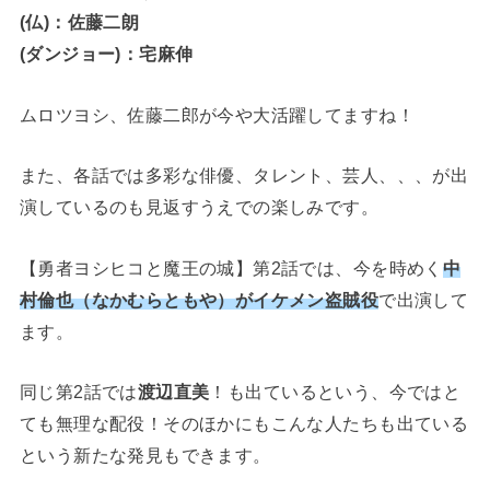
(仏)：佐藤二朗
(ダンジョー)：宅麻伸
ムロツヨシ、佐藤二郎が今や大活躍してますね！
また、各話では多彩な俳優、タレント、芸人、、、が出
演しているのも見返すうえでの楽しみです。
【勇者ヨシヒコと魔王の城】第2話では、今を時めく
中
村倫也（なかむらともや）がイケメン盗賊役
で出演して
ます。
同じ第2話では
渡辺直美
！も出ているという、今ではと
ても無理な配役！そのほかにもこんな人たちも出ている
という新たな発見もできます。