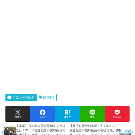
アニメや漫画
pickup
ポスト
シェア
はてブ
送る
Pocket
【氷菓】折木奉太郎が探偵キャラ３
【魔法科高校の劣等生】1期アニメ
位に！アニメ見逃配信や無料動画の
見逃配信や無料動画の視聴方法、声
視聴方法、声優、あらすじ、キャス
優、あらすじ、見どころ、キャスト