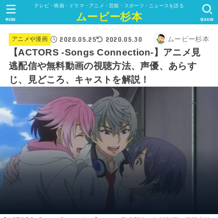
テレビ・映画・ドラマ・アニメ・芸能・スポーツ・ニュースを語る
ムービー杉本
MENU
SEARCH
2020.05.25
2020.05.30
ムービー杉本
アニメや漫画
【ACTORS -Songs Connection-】アニメ見
逃配信や無料動画の視聴方法、声優、あらす
じ、見どころ、キャストを解説！