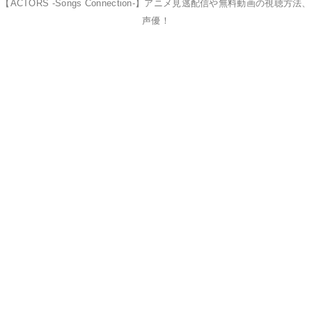
【ACTORS -Songs Connection-】アニメ見逃配信や無料動画の視聴方法、
声優！