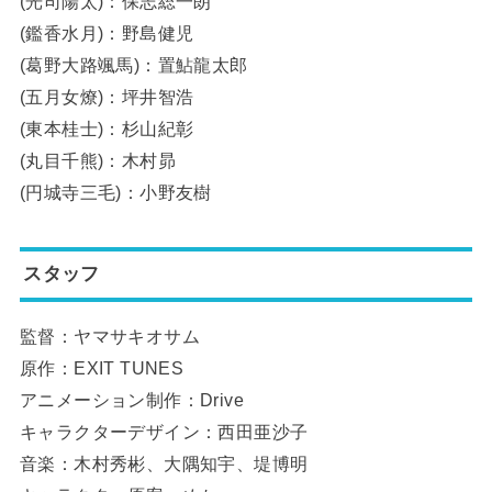
(光司陽太)：保志総一朗
(鑑香水月)：野島健児
(葛野大路颯馬)：置鮎龍太郎
(五月女燎)：坪井智浩
(東本桂士)：杉山紀彰
(丸目千熊)：木村昴
(円城寺三毛)：小野友樹
スタッフ
監督：ヤマサキオサム
原作：EXIT TUNES
アニメーション制作：Drive
キャラクターデザイン：西田亜沙子
音楽：木村秀彬、大隅知宇、堤博明