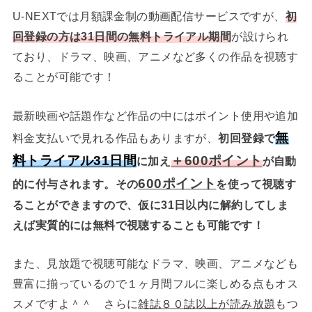
U-NEXTでは月額課金制の動画配信サービスですが、
初
回登録の方は31日間の無料トライアル期間
が設けられ
ており、ドラマ、映画、アニメなど多くの作品を視聴す
ることが可能です！
最新映画や話題作など作品の中にはポイント使用や追加
無
料金支払いで見れる作品もありますが、
初回登録で
料トライアル31日間
＋600ポイント
に加え
が自動
600ポイント
的に付与されます。
その
を使って視聴す
ることができますので、仮に31日以内に解約してしま
えば実質的には無料で視聴することも可能です！
また、見放題で視聴可能なドラマ、映画、アニメなども
豊富に揃っているので１ヶ月間フルに楽しめる点もオス
スメですよ＾＾ さらに
雑誌８０誌以上が読み放題
もつ