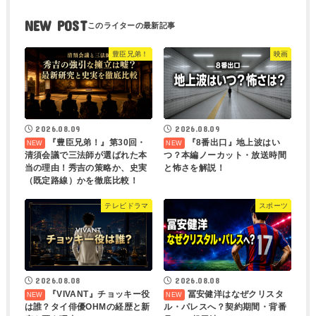
NEW POST
豊臣兄弟！
映画
2026.08.09
2026.08.09
『豊臣兄弟！』第30回・
『8番出口』地上波はい
清須会議で三法師が選ばれた本
つ？本編ノーカット・放送時間
当の理由！秀吉の策略か、史実
と怖さを解説！
（既定路線）かを徹底比較！
テレビドラマ
スポーツ
2026.08.08
2026.08.08
『VIVANT』チョッキー役
冨安健洋はなぜクリスタ
は誰？タイ俳優OHMの経歴と新
ル・パレスへ？契約期間・背番